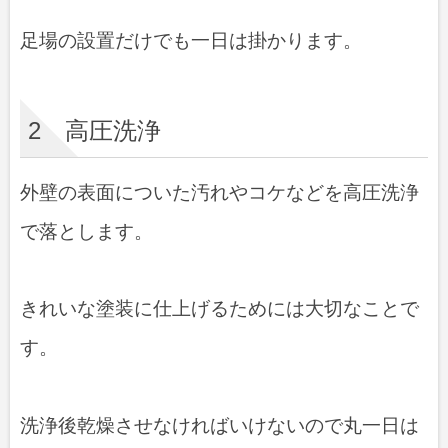
9 清掃
足場の設置だけでも一日は掛かります。
10 足場解体
2 高圧洗浄
外壁の表面についた汚れやコケなどを高圧洗浄
で落とします。
きれいな塗装に仕上げるためには大切なことで
す。
洗浄後乾燥させなければいけないので丸一日は