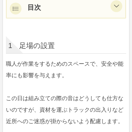
目次
1 足場の設置
2 高圧洗浄
1 足場の設置
3 養生
4 下地補修(下地調整)
職人が作業をするためのスペースで、安全や能
率にも影響を与えます。
5 下塗り
7 中塗り
この日は組み立ての際の音はどうしても仕方な
8 上塗り
いのですが、資材を運ぶトラックの出入りなど
付帯部の塗装
近所へのご迷惑が掛からないよう配慮します。