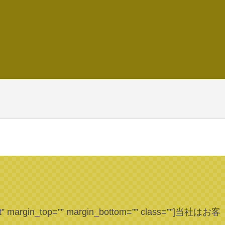
t” margin_top=”” margin_bottom=”” class=””]
当社はお客