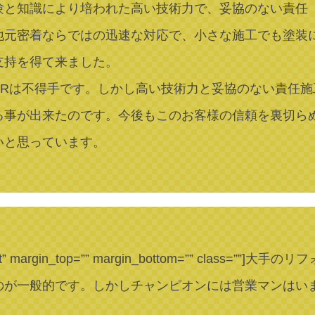
験と知識により培われた高い技術力で、妥協のない責任
地元密着ならではの迅速な対応で、小さな施工でも塗装
支持を得て来ました。
PRは不得手です。しかし高い技術力と妥協のない責任
る事が出来たのです。今後もこのお客様の信頼を裏切ら
いと思っています。
lign=”left” margin_top=”” margin_bottom=”” 
のが一般的です。しかしチャンピオンには営業マンはい
。